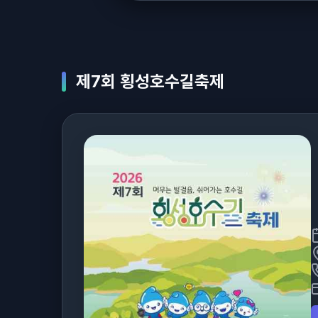
제7회 횡성호수길축제