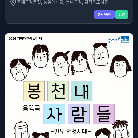
축제극장몸짓, 성암예배당, 봄내극장, 담작은도서관
행사/축제
강원