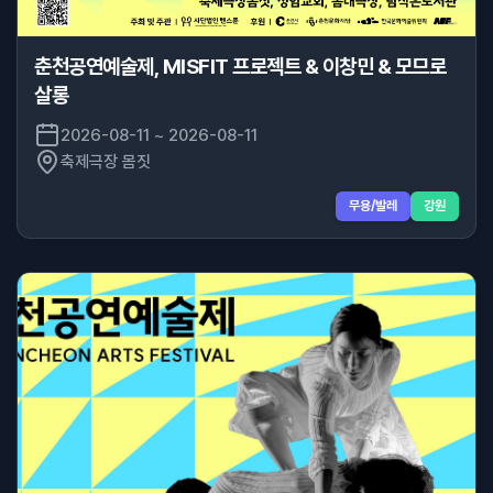
춘천공연예술제, MISFIT 프로젝트 & 이창민 & 모므로
살롱
2026-08-11 ~ 2026-08-11
축제극장 몸짓
무용/발레
강원