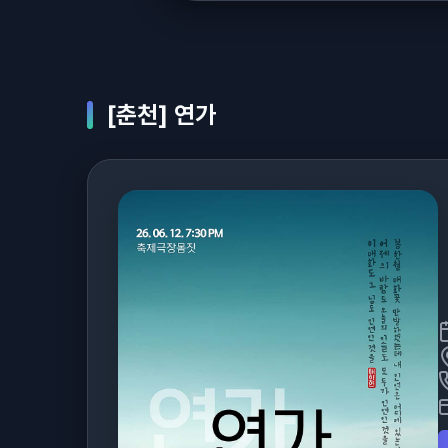
[춘천] 연가