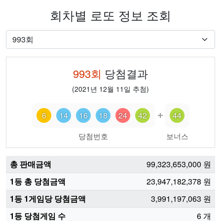
회차별 로또 정보 조회
993
회
당첨결과
(
2021년 12월 11일
추첨)
6
14
16
18
24
42
44
당첨번호
보너스
총 판매금액
99,323,653,000
원
1등 총 당첨금액
23,947,182,378
원
1등 1게임당 당첨금액
3,991,197,063
원
1등 당첨게임 수
6
개