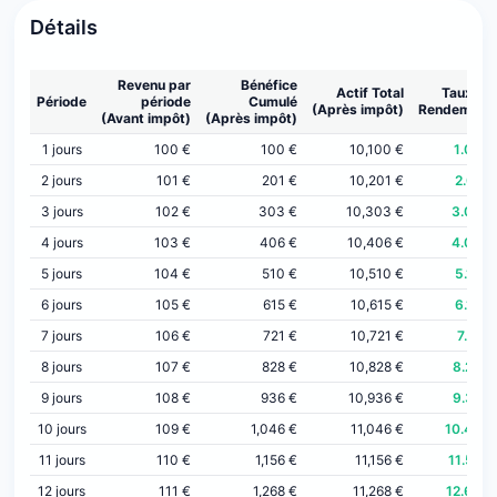
Détails
Revenu par
Bénéfice
Actif Total
Taux de
Période
période
Cumulé
(Après impôt)
Rendement
(Avant impôt)
(Après impôt)
1 jours
100 €
100 €
10,100 €
1.00%
2 jours
101 €
201 €
10,201 €
2.01%
3 jours
102 €
303 €
10,303 €
3.03%
4 jours
103 €
406 €
10,406 €
4.06%
5 jours
104 €
510 €
10,510 €
5.10%
6 jours
105 €
615 €
10,615 €
6.15%
7 jours
106 €
721 €
10,721 €
7.21%
8 jours
107 €
828 €
10,828 €
8.29%
9 jours
108 €
936 €
10,936 €
9.37%
10 jours
109 €
1,046 €
11,046 €
10.46%
11 jours
110 €
1,156 €
11,156 €
11.57%
12 jours
111 €
1,268 €
11,268 €
12.68%