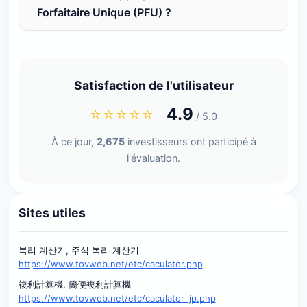
Forfaitaire Unique (PFU) ?
Satisfaction de l'utilisateur
⭐⭐⭐⭐⭐
4.9
/ 5.0
À ce jour,
2,675
investisseurs ont participé à
l'évaluation.
Sites utiles
복리 계산기, 주식 복리 계산기
https://www.tovweb.net/etc/caculator.php
複利計算機, 簡便複利計算機
https://www.tovweb.net/etc/caculator_jp.php