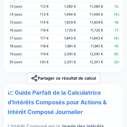
13 jours
112 €
1,380 €
11,380 €
13.81%
14 jours
113 €
1,494 €
11,494 €
14.95%
15 jours
114 €
1,609 €
11,609 €
16.10%
16 jours
116 €
1,725 €
11,725 €
17.26%
17 jours
117 €
1,843 €
11,843 €
18.43%
18 jours
118 €
1,961 €
11,961 €
19.61%
19 jours
119 €
2,081 €
12,081 €
20.81%
20 jours
120 €
2,201 €
12,201 €
22.02%
Partager ce résultat de calcul
📈 Guide Parfait de la Calculatrice
d'Intérêts Composés pour Actions &
Intérêt Composé Journalier
L'Intérêt Composé est la
'magie des intérêts