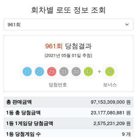
회차별 로또 정보 조회
961
회
당첨결과
(
2021년 05월 01일
추첨)
11
20
29
31
33
42
43
당첨번호
보너스
총 판매금액
97,153,309,000
원
1등 총 당첨금액
23,177,080,881
원
1등 1게임당 당첨금액
2,575,231,209
원
1등 당첨게임 수
9
개