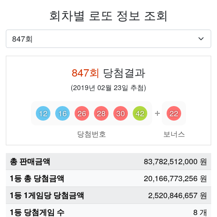
회차별 로또 정보 조회
847
회
당첨결과
(
2019년 02월 23일
추첨)
12
16
26
28
30
42
22
당첨번호
보너스
총 판매금액
83,782,512,000
원
1등 총 당첨금액
20,166,773,256
원
1등 1게임당 당첨금액
2,520,846,657
원
1등 당첨게임 수
8
개