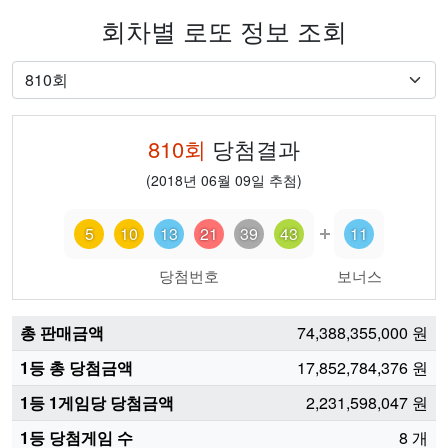
회차별 로또 정보 조회
810
회
당첨결과
(
2018년 06월 09일
추첨)
5
10
13
21
39
43
11
당첨번호
보너스
총 판매금액
74,388,355,000
원
1등 총 당첨금액
17,852,784,376
원
1등 1게임당 당첨금액
2,231,598,047
원
1등 당첨게임 수
8
개