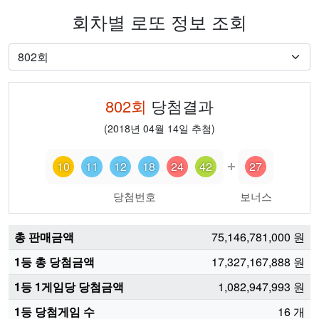
회차별 로또 정보 조회
802
회
당첨결과
(
2018년 04월 14일
추첨)
10
11
12
18
24
42
27
당첨번호
보너스
총 판매금액
75,146,781,000
원
1등 총 당첨금액
17,327,167,888
원
1등 1게임당 당첨금액
1,082,947,993
원
1등 당첨게임 수
16
개