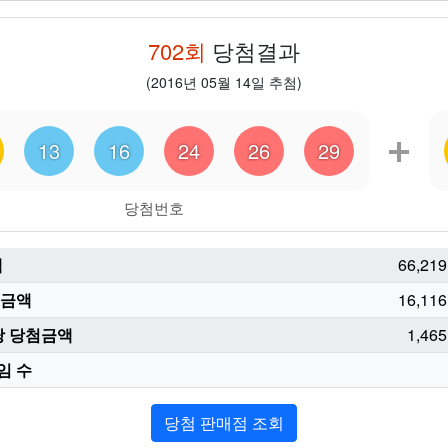
702
회
당첨결과
(
2016년 05월 14일
추첨)
13
16
24
26
29
당첨번호
액
66,219
첨금액
16,116
당 당첨금액
1,465
임 수
당첨 판매점 조회