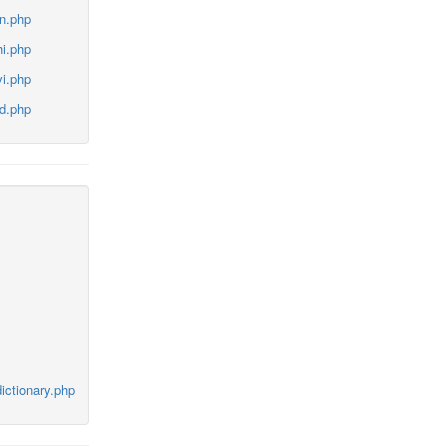
in.php
hi.php
vi.php
id.php
ictionary.php