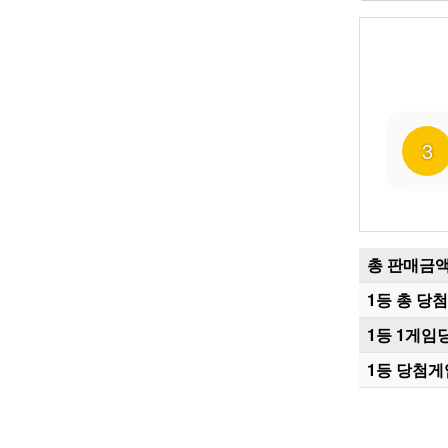
3
총 판매금
1등 총 당
1등 1게임
1등 당첨게