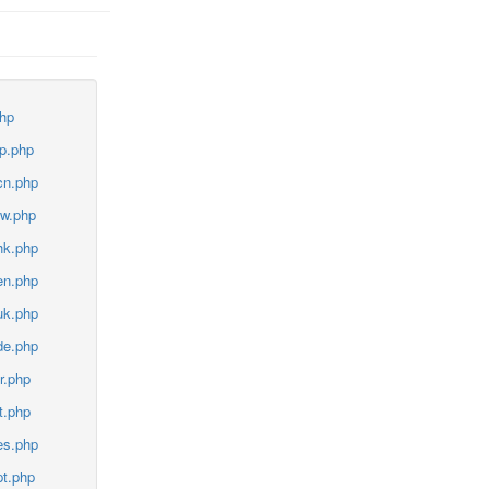
php
jp.php
cn.php
tw.php
hk.php
en.php
uk.php
de.php
r.php
t.php
es.php
pt.php