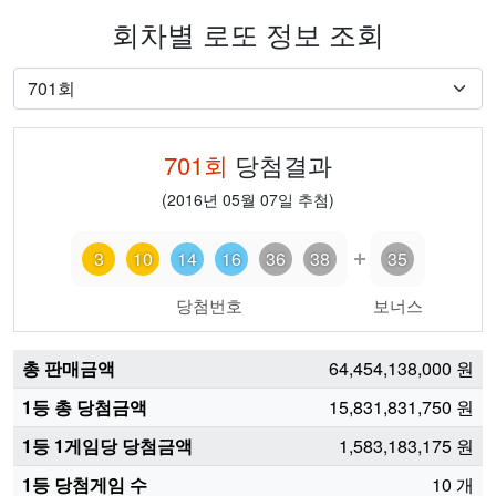
회차별 로또 정보 조회
701
회
당첨결과
(
2016년 05월 07일
추첨)
3
10
14
16
36
38
35
당첨번호
보너스
총 판매금액
64,454,138,000
원
1등 총 당첨금액
15,831,831,750
원
1등 1게임당 당첨금액
1,583,183,175
원
1등 당첨게임 수
10
개