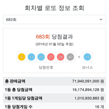
회차별 로또 정보 조회
683
회
당첨결과
(
2016년 01월 02일
추첨)
6
13
20
27
28
40
15
당첨번호
보너스
총 판매금액
71,940,091,000
원
1등 총 당첨금액
16,174,894,128
원
1등 1게임당 당첨금액
1,010,930,883
원
1등 당첨게임 수
16
개