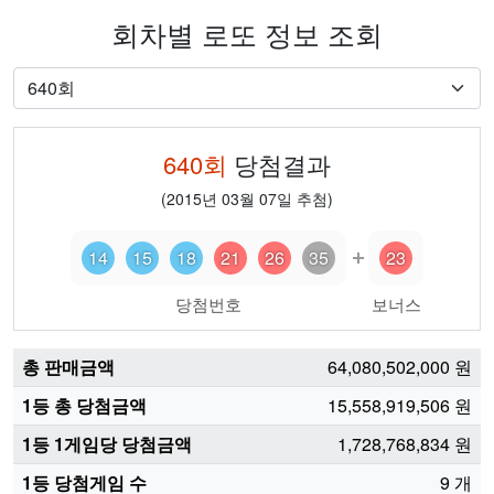
회차별 로또 정보 조회
640
회
당첨결과
(
2015년 03월 07일
추첨)
14
15
18
21
26
35
23
당첨번호
보너스
총 판매금액
64,080,502,000
원
1등 총 당첨금액
15,558,919,506
원
1등 1게임당 당첨금액
1,728,768,834
원
1등 당첨게임 수
9
개