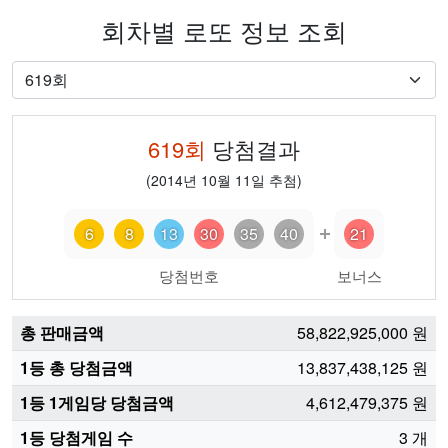
회차별 로또 정보 조회
619
회
당첨결과
(
2014년 10월 11일
추첨)
6
8
13
30
35
40
21
당첨번호
보너스
총 판매금액
58,822,925,000
원
1등 총 당첨금액
13,837,438,125
원
1등 1게임당 당첨금액
4,612,479,375
원
1등 당첨게임 수
3
개