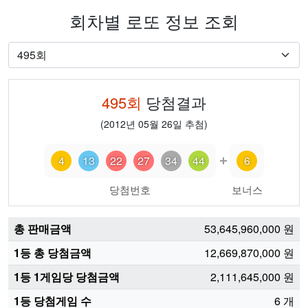
회차별 로또 정보 조회
495
회
당첨결과
(
2012년 05월 26일
추첨)
4
13
22
27
34
44
6
당첨번호
보너스
총 판매금액
53,645,960,000
원
1등 총 당첨금액
12,669,870,000
원
1등 1게임당 당첨금액
2,111,645,000
원
1등 당첨게임 수
6
개