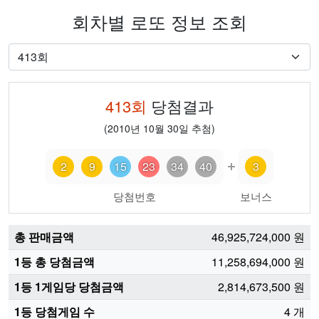
회차별 로또 정보 조회
413
회
당첨결과
(
2010년 10월 30일
추첨)
2
9
15
23
34
40
3
당첨번호
보너스
총 판매금액
46,925,724,000
원
1등 총 당첨금액
11,258,694,000
원
1등 1게임당 당첨금액
2,814,673,500
원
1등 당첨게임 수
4
개