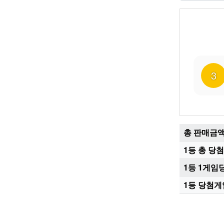
3
총 판매금
1등 총 당
1등 1게임
1등 당첨게