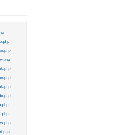
php
jp.php
cn.php
tw.php
hk.php
en.php
uk.php
de.php
r.php
t.php
es.php
pt.php