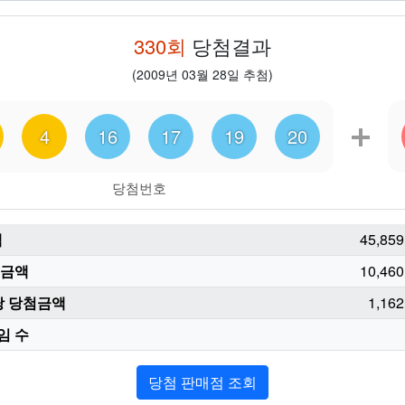
330
회
당첨결과
(
2009년 03월 28일
추첨)
4
16
17
19
20
당첨번호
액
45,859
첨금액
10,460
당 당첨금액
1,162
임 수
당첨 판매점 조회