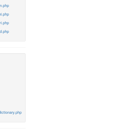
in.php
hi.php
vi.php
id.php
ictionary.php