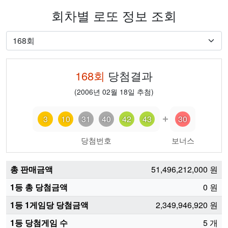
회차별 로또 정보 조회
168
회
당첨결과
(
2006년 02월 18일
추첨)
3
10
31
40
42
43
30
당첨번호
보너스
총 판매금액
51,496,212,000
원
1등 총 당첨금액
0
원
1등 1게임당 당첨금액
2,349,946,920
원
1등 당첨게임 수
5
개