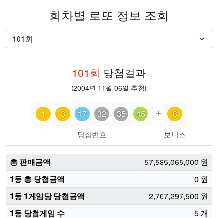
회차별 로또 정보 조회
101
회
당첨결과
(
2004년 11월 06일
추첨)
1
3
17
32
35
45
8
당첨번호
보너스
총 판매금액
57,585,065,000
원
1등 총 당첨금액
0
원
1등 1게임당 당첨금액
2,707,297,500
원
1등 당첨게임 수
5
개