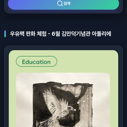
검색
우유팩 판화 체험 - 6월 김만덕기념관 아틀리에