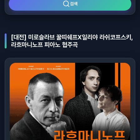
검색
[대전] 미로슬라브 꿀띠쉐프X일리야 라쉬코프스키,
라흐마니노프 피아노 협주곡