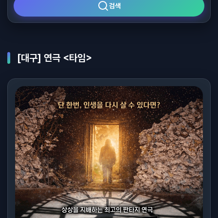
검색
[대구] 연극 <타임>