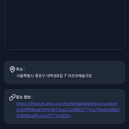
주소 :
서울특별시 종로구 대학로8길 7 아르코예술극장
장소 정보 :
https://theater.arko.or.kr/home/display/region/conten
t/JSVFN3luaDVVVnlXT2pxZzQ3MDZTTjIrQTNodGdWdU
9ObVBzeXFyUzg2TTYxOD0=