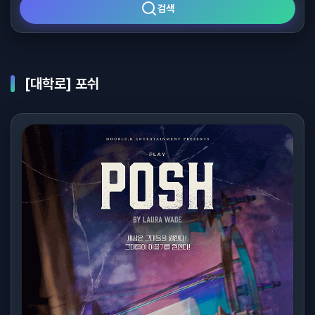
검색
[대학로] 포쉬