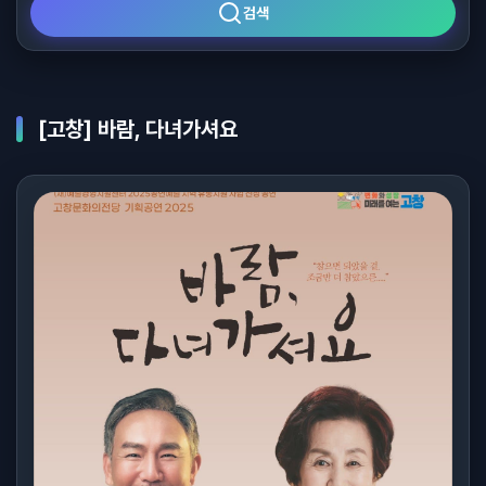
검색
[고창] 바람, 다녀가셔요