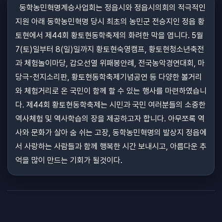
동학농민혁명계승사업회는 정읍시와 정읍시의회의 적극적인
지원 아래 동학농민혁명 당시 최초의 농민군 전승지인 정읍 황
토현에서 제44회 황토현동학축제의 화려한 막을 엽니다. 5월
7(토)일부터 8(일)일까지 황토현숙영캠프, 황토현청소년축전
과 체험놀이마당, 갑오선열 위패봉안례, 전국농악경연대회, 마
당극-천지소리판, 황토현동학축제기념공연 등 다양한 볼거리
와 체험거리로 온 국민이 함께 할 수 있는 행사를 마련하였습니
다. 제44회 황토현동학축제는 시민과 국민 여러분들의 소중한
역사체험 및 역사학습의 장을 제공하고자 합니다. 아무쪼록 역
사와 문화가 살아 숨 쉬는 고장, 동학농민혁명의 발상지 정읍에
서 사랑하는 사람들과 함께 행복한 시간 보내시고, 아름다운 추
억을 많이 만드는 기회가 될것이다.