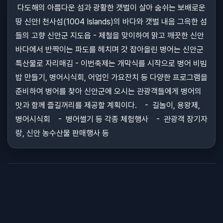
다도해의 아름다운 섬과 광활한 갯벌이 살아 숨쉬는 보배로운
땅 신안! 천사섬(1004 Islands)의 바다와 갯벌 내음 그윽한 섬
들의 고향 신안군 지도읍 - 제철을 맞이하여 맑고 깨끗한 신안
바다에서 반짝이는 파도를 헤치며 갓 잡아올린 병어는 신안군
특산물로 자리매김 - 이번축제는 개막식를 시작으로 병어 비빔
밥 만들기, 병어시식회, 어업인 가요잔치 등 다양한 프로그램을
준비하여 병어를 찾아 신안군에 오시는 관광객들에게 병어의
맛과 함께 즐길꺼리를 제공할 계획이다. - 길놀이, 용왕제,
병어시식회 - 병어썰기 등 각종 체험행사 - 관광객 장기자
랑, 신안 농수산물 판매행사 등