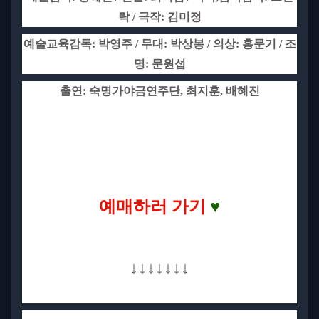
락
/
극작
:
김미정
예술교육감독
:
박영주
/
무대
:
박상봉
/
의상
:
홍문기
/
조
명
:
문원섭
출연
:
숙명가야금연주단
,
최지훈
,
배혜진
예매하러 가기
♥
↓↓↓↓↓↓↓