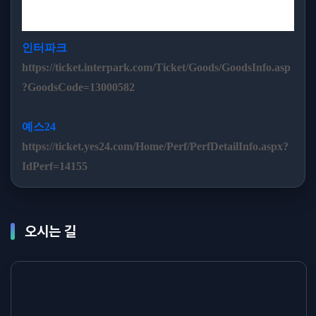
인터파크
https://ticket.interpark.com/Ticket/Goods/GoodsInfo.asp
?GoodsCode=13000582
예스24
https://ticket.yes24.com/Home/Perf/PerfDetailInfo.aspx?
IdPerf=14155
오시는 길