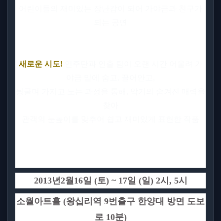
어린이들의 재미있는 장난감이 되어 가야금과 친구가
되는 공연
새로운 시도
!
연주단과 연출 팀이 오랜 시간 어울려 가
야금 밑에 숨고
,
끌어안고
,
뒹굴며 가지고 노는 과정을 통해
,
악기의 숨겨진 매력을
찾아
관객의 눈높이를 맞추어 쉽고 재미있게 표현한 작품
2013
년
2
월
16
일
(
토
) ~ 17
일
(
일
) 2
시
, 5
시
소월아트홀
(
왕십리역
9
번출구 한양대 방면 도보
로
10
분
)