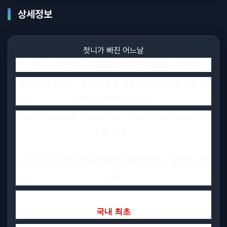
상세정보
첫니가 빠진 어느날
,
동생이 생긴다는 사실을 알게 된
‘
일곱살 미루
’
가
10
달동안 느끼는 호기심과 질투심 그리고 사랑으로 이
어지는 복잡한 감정을
놀이와 음악으로 풀어나가며 성장해나가는 과정을 그
린 작품
국내에서 처음 가야금으로 시도되는
<
음악극 콘
서트
>
국내 최초