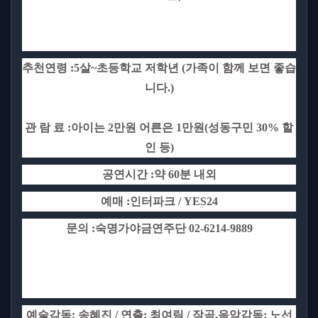
추천연령
:5
살
~
초등학교 저학년
(
가족이 함께 보면 좋습
니다
.)
관 람 료
:
아이는
2
만원 어른은
1
만원
(
성동구민
30%
할
인 등
)
공연시간
:
약
60
분 내외
예매
:
인터파크
/ YES24
문의
:
숙명가야금연주단
02-6214-9889
예술감독
:
송혜진
/
연출
:
최여림
/
작곡
,
음악감독
:
노선