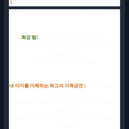
!
7
살 아이의 다양한 감정을 놀이와 음악으로 표현하는
국내 최초 가야금으로 시도된
‘
음악극 콘서트
’
최강 팀
!
가야금 캐논 변주곡
’
과
‘
렛잇비
’
로
‘
대한민국에서 가장 인기 있는
’
가야금 오케스트라인 숙
명가야금연주단과
아동청소년 극
‘
드림 팀
’
이 만났다
내 아이를 이해하는 최고의 가족공연
!
내 아이의알쏭달
쏭한 마음을
가야금 음악을 통해 재미있게 알아보는 가족이 함께하
면 좋은 공연
가야금과 친구되기
!
가야금이 전통악기로서 가지는 가
치와 더불어