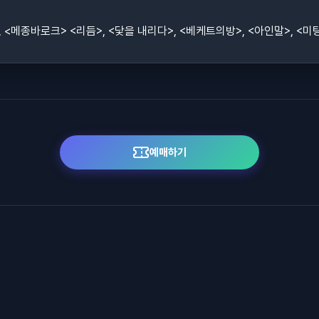
, <메종바로크> <리듬>, <닻을 내리다>, <베케트의방>, <아인말>, <미
예매하기