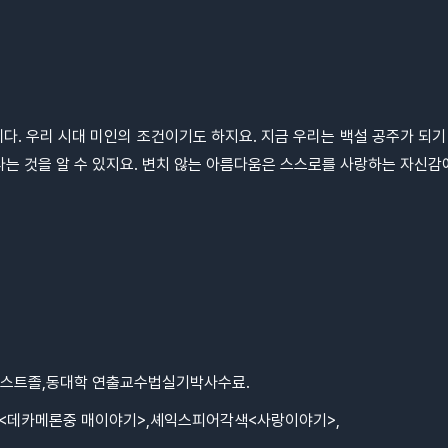
. 우리 시대 미인의 조건이기도 하지요. 지금 우리는 백설 공주가 되기
다는 것을 알 수 있지요. 변치 않는 아름다움은 스스로를 사랑하는 자신감
스트졸,동대학 연출교수법실기박사수료.
<데카메론중 매이야기>,셰익스피어각색<사랑이야기>,