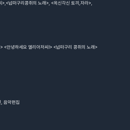
,<넙떠구리콩쥐의 노래>, <옥신각신 토끼,자라>,
> <안녕하세요 엘리아저씨!> <넙떠구리 콩쥐의 노래>
자인, 음악편집