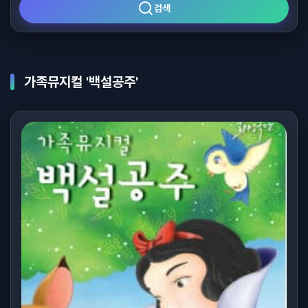
검색
가족뮤지컬 '백설공주'