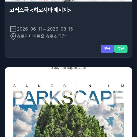
코러스극 <히로시마 메시지>
2026-06-11 ~ 2026-08-15
효로인디아트홀 효로소극장
연극
부산