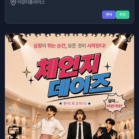
어댑터플레이스
연극
부산