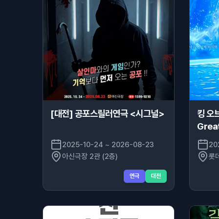
[대전] 공포스릴러연극 <시그널>
킹 오브
Grea
2025-10-24 ~ 2026-08-23
20
아신극장 2관 (2층)
롯
연극
대전