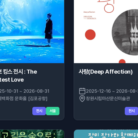
 킹스 전시 : The
사랑(Deep Affection)
test Love
25-10-31 ~ 2026-08-31
2025-12-16 ~ 2026-08-
데백화점 문화홀 [김포공항]
창원시립마산문신미술관
전시
서울
전시